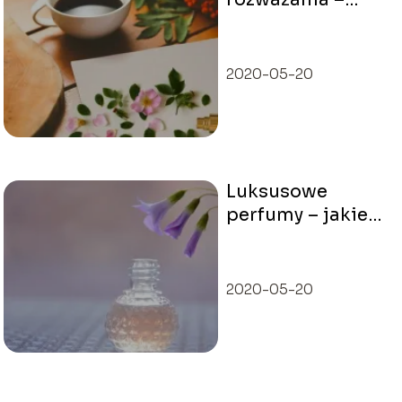
jakie perfumy
wybrać na
wiosnę?
2020-05-20
Luksusowe
perfumy – jakie
wybrać?
2020-05-20