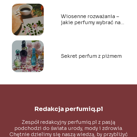
Wiosenne rozważania –
jakie perfumy wybrać na
wiosnę?
Sekret perfum z piżmem
Redakcja perfumiq.pl
Zespół redakcyjny perfumiq.pl z pasją
podchodzi do świata urody, mody i zdrowia.
Chętnie dzielimy się naszą wiedzą, by przybliżyć