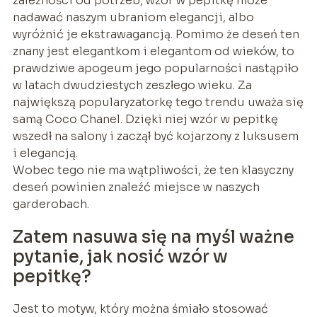
zależności od potrzeb, wzór w pepitkę może
nadawać naszym ubraniom elegancji, albo
wyróżnić je ekstrawagancją. Pomimo że deseń ten
znany jest elegantkom i elegantom od wieków, to
prawdziwe apogeum jego popularności nastąpiło
w latach dwudziestych zeszłego wieku. Za
największą popularyzatorkę tego trendu uważa się
samą Coco Chanel. Dzięki niej wzór w pepitkę
wszedł na salony i zaczął być kojarzony z luksusem
i elegancją.
Wobec tego nie ma wątpliwości, że ten klasyczny
deseń powinien znaleźć miejsce w naszych
garderobach.
Zatem nasuwa się na myśl ważne
pytanie, jak nosić wzór w
pepitkę?
Jest to motyw, który można śmiało stosować