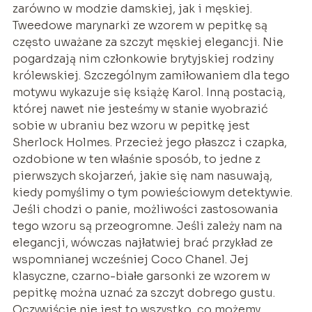
zarówno w modzie damskiej, jak i męskiej.
Tweedowe marynarki ze wzorem w pepitkę są
często uważane za szczyt męskiej elegancji. Nie
pogardzają nim członkowie brytyjskiej rodziny
królewskiej. Szczególnym zamiłowaniem dla tego
motywu wykazuje się książę Karol. Inną postacią,
której nawet nie jesteśmy w stanie wyobrazić
sobie w ubraniu bez wzoru w pepitkę jest
Sherlock Holmes. Przecież jego płaszcz i czapka,
ozdobione w ten właśnie sposób, to jedne z
pierwszych skojarzeń, jakie się nam nasuwają,
kiedy pomyślimy o tym powieściowym detektywie.
Jeśli chodzi o panie, możliwości zastosowania
tego wzoru są przeogromne. Jeśli zależy nam na
elegancji, wówczas najłatwiej brać przykład ze
wspomnianej wcześniej Coco Chanel. Jej
klasyczne, czarno-białe garsonki ze wzorem w
pepitkę można uznać za szczyt dobrego gustu.
Oczywiście nie jest to wszystko, co możemy